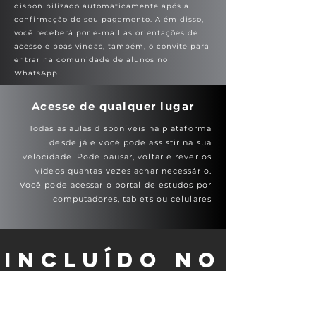
disponibilizado automaticamente após a
confirmação do seu pagamento. Além disso,
você receberá por e-mail as orientações de
acesso e boas vindas, também, o convite para
entrar na comunidade de alunos no
WhatsApp
Acesse de qualquer lugar
Todas as aulas disponíveis na plataforma
desde já e você pode assistir na sua
velocidade. Pode pausar, voltar e rever os
vídeos quantas vezes achar necessário.
Você pode acessar o portal de estudos por
computadores, tablets ou celulares
incluído NO
PACOTE: