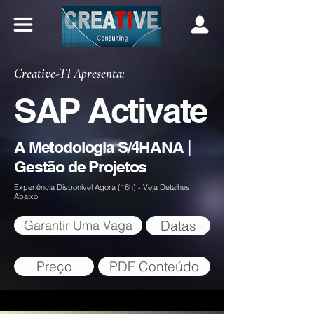
Creative-TI Apresenta:
SAP Activate
A Metodologia S/4HANA |
Gestão de Projetos
Experiência Disponível Agora (16h) - Veja Detalhes
Abaixo
Garantir Uma Vaga
Datas
Preço
PDF Conteúdo