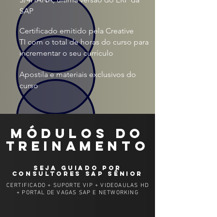
SAP
Certificado emitido pela Creative
TI com o total de horas do curso para
incrementar o seu currículo
Apostila e materiais exclusivos do
curso
MÓDULOS DO
TREINAMENTO
SEJA GUIADO POR
CONSULTORES SAP SÊNIOR
CERTIFICADO + SUPORTE VIP + VIDEOAULAS HD
+ PORTAL DE VAGAS SAP E NETWORKING