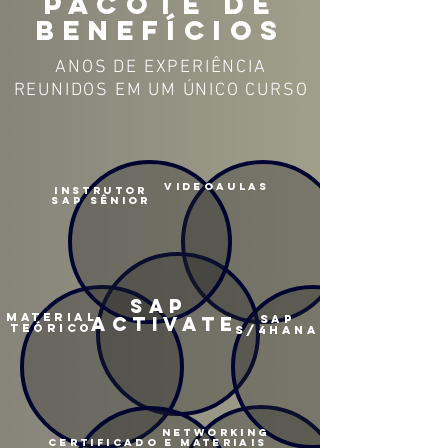
PACOTE DE
BENEFÍCIOS
ANOS DE EXPERIÊNCIA
REUNIDOS EM UM ÚNICO CURSO
VIDEOAULAS
INSTRUTOR
SAP SÊNIOR
SAP
material
ACTIVATE
SAP
teórico
S/4HANA
networking
certificado
e materiais