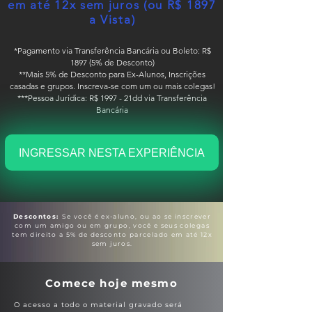
em até 12x sem juros (ou R$ 1897
a Vista)
*Pagamento via Transferência Bancária ou Boleto: R$
1897 (5% de Desconto)
**Mais 5% de Desconto para Ex-Alunos, Inscrições
casadas e grupos. Inscreva-se com um ou mais colegas!
***Pessoa Jurídica: R$ 1997 - 21dd via Transferência
Bancária
INGRESSAR NESTA EXPERIÊNCIA
Descontos:
Se você é ex-aluno, ou ao se inscrever
com um amigo ou em grupo, você e seus colegas
tem direito a 5% de desconto parcelado em até 12x
sem juros.
Comece hoje mesmo
O acesso a todo o material gravado será