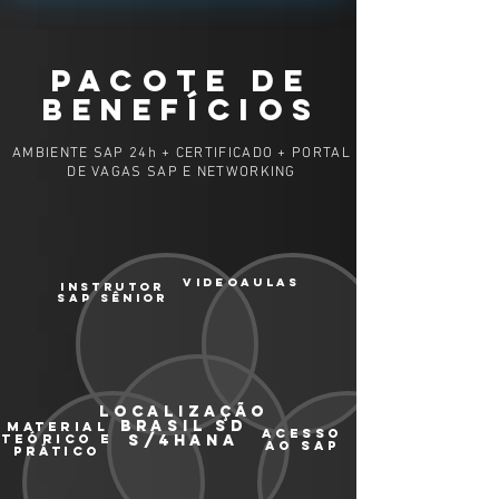
PACOTE DE
BENEFÍCIOS
AMBIENTE SAP 24h + CERTIFICADO + PORTAL
DE VAGAS SAP E NETWORKING
VIDEOAULAS
INSTRUTOR
SAP SÊNIOR
LOCALIZAÇÃO
BRASIL SD
material
ACESSO
teórico e
S/4HANA
AO SAP
prático