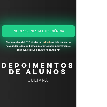
INGRESSE NESTA EXPERIÊNCIA
Clicou e não abriu? É só dar um
refresh
na tela ou usar o
navegador Edge ou Firefox que funcionará normalmente,
ou mova o mouse para fora da tela
❤️️
depoimentos
de alunos
JULIANA