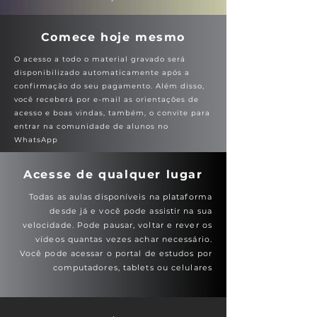
Comece hoje mesmo
O acesso a todo o material gravado será
disponibilizado automaticamente após a
confirmação do seu pagamento. Além disso,
você receberá por e-mail as orientações de
acesso e boas vindas, também, o convite para
entrar na comunidade de alunos no
WhatsApp
Acesse de qualquer lugar
Todas as aulas disponíveis na plataforma
desde já e você pode assistir na sua
velocidade. Pode pausar, voltar e rever os
vídeos quantas vezes achar necessário.
Você pode acessar o portal de estudos por
computadores, tablets ou celulares