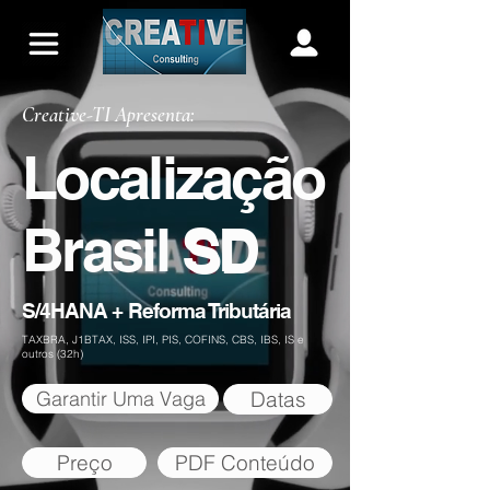
Creative-TI Apresenta:
Localização
Brasil SD
SD
S/4HANA + Reforma Tributária
TAXBRA, J1BTAX, ISS, IPI, PIS, COFINS, CBS, IBS, IS e
outros (32h)
Garantir Uma Vaga
Datas
Preço
PDF Conteúdo