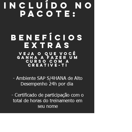
incluído NO
PACOTE:
BENEFÍCIOS
extras
VEJA O QUE VOCÊ
GANHA A FAZER UM
CURSO COM A
CREATIVE-TI
- Ambiente SAP S/4HANA de Alto
Desempenho 24h por dia
- Certificado de participação com o
total de horas do treinamento em
seu nome
- Treinamentos de Coaching de
Carreira SAP com Coaches
certificados pela Sociedade Latino