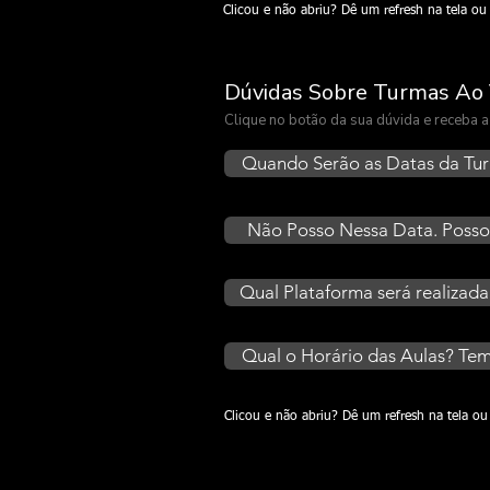
Clicou e não abriu? Dê um refresh na tela 
Dúvidas Sobre Turmas Ao 
Clique no botão da sua dúvida e receba
Quando Serão as Datas da Tu
Não Posso Nessa Data. Posso
Qual Plataforma será realizada
Qual o Horário das Aulas? Tem
Clicou e não abriu? Dê um refresh na tela 