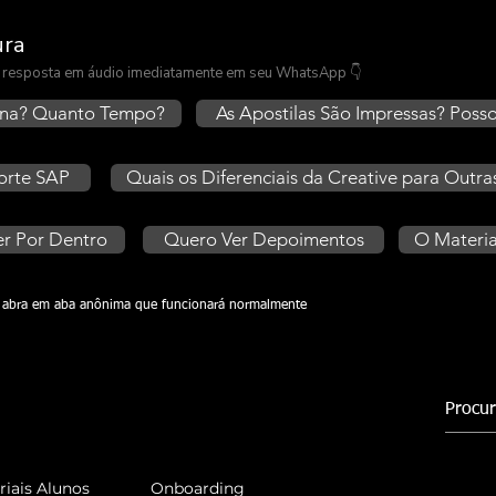
ura
 a resposta em áudio imediatamente em seu WhatsApp 👇
ona? Quanto Tempo?
As Apostilas São Impressas? Posso
orte SAP
Quais os Diferenciais da Creative para Outra
r Por Dentro
Quero Ver Depoimentos
O Materia
ou abra em aba anônima que funcionará normalmente
riais Alunos
Onboarding