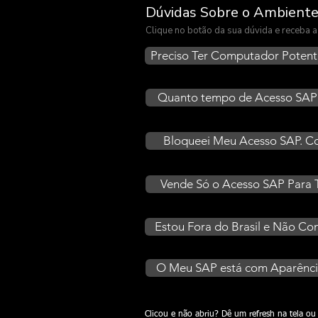
Dúvidas Sobre o Ambient
Clique no botão da sua dúvida e receba
Preciso Ter Computador Potent
Quanto tempo de Acesso SAP?
Bloqueei Meu Acesso SAP. 
Vende Só o Acesso SAP Para 
Estou Fora do Brasil e Não Co
O Meu SAP está com Aparência
Clicou e não abriu? Dê um refresh na tela 