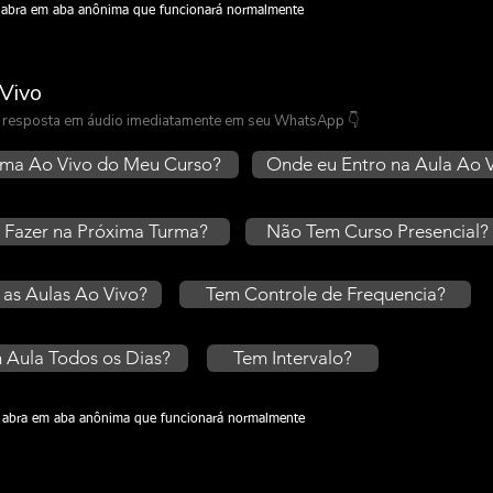
ou abra em aba anônima que funcionará normalmente
Vivo
 a resposta em áudio imediatamente em seu WhatsApp 👇
rma Ao Vivo do Meu Curso?
Onde eu Entro na Aula Ao 
 Fazer na Próxima Turma?
Não Tem Curso Presencial?
 as Aulas Ao Vivo?
Tem Controle de Frequencia?
 Aula Todos os Dias?
Tem Intervalo?
ou abra em aba anônima que funcionará normalmente