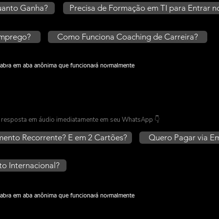
Quanto Ganha?
Precisa de Formação em TI para Entrar 
Emprego?
Como Funciona Coaching de Carreira?
ou abra em aba anônima que funcionará normalmente
 a resposta em áudio imediatamente em seu WhatsApp 👇
ento Recorrente? E em 2 Cartões?
Quero Pagar via 
 Internacional?
ou abra em aba anônima que funcionará normalmente