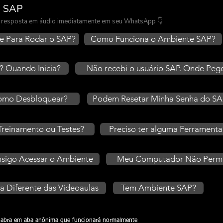
e SAP
 a resposta em áudio imediatamente em seu WhatsApp 👇
e Para Rodar o SAP?
Como Funciona o Ambiente SAP?
 Quando Inicia?
Não recebi o usuário SAP. Onde Peg
Como Desbloquear?
Podem Resetar Minha Senha do S
Treinamento ou Testes?
Preciso ter alguma Ferramenta
nsigo Acessar o Ambiente
Meu Computador Não Permite
 Diferente das Videoaulas
Tem Ambiente SAP?
ou abra em aba anônima que funcionará normalmente