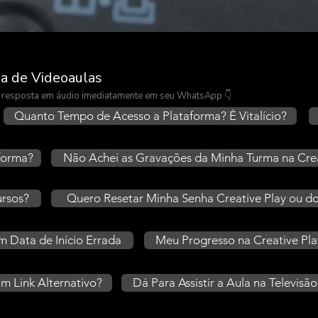
a de Videoaulas
 a resposta em áudio imediatamente em seu WhatsApp 👇
Quanto Tempo de Acesso a Plataforma? É Vitalício?
forma?
Não Achei as Gravações da Minha Turma na Crea
ursos?
Quero Resetar Minha Senha Creative Play ou do
m Data de Início Errada
Meu Progresso na Creative Pla
m Link Alternativo?
Dá Para Assistir a Aula na Televisã