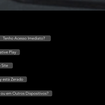
Tenho Acesso Imediato?
tive Play
 Site
y está Zerado
o ou em Outros Dispositivos?