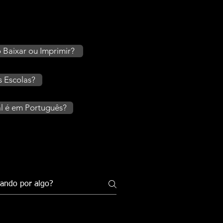
 Baixar ou Imprimir?
s Escolas?
l é em Português?