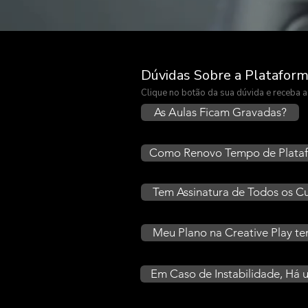
Dúvidas Sobre a Plataform
Clique no botão da sua dúvida e receba
As Aulas Ficam Gravadas?
Como Renovo Tempo de Plata
Tem Assinatura de Todos os C
Meu Plano na Creative Play te
Em Caso de Instabilidade, Há u