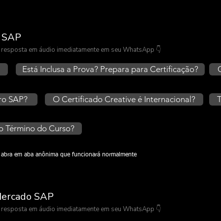
o SAP
 a resposta em áudio imediatamente em seu WhatsApp 👇
Está Inclusa a Prova? Prepara para Certificação?
ro SAP?
O Certificado Creative é Internacional?
T
o Término do Curso?
ou abra em aba anônima que funcionará normalmente
 Mercado SAP
 a resposta em áudio imediatamente em seu WhatsApp 👇