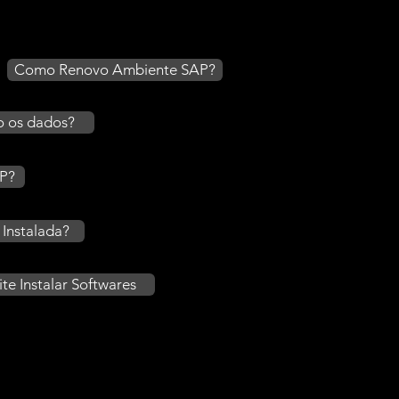
Como Renovo Ambiente SAP?
o os dados?
AP?
 Instalada?
 Instalar Softwares