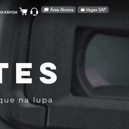
🎓 Área Alunos
💼 Vagas SAP
A RÁPIDA
TES
que na lupa