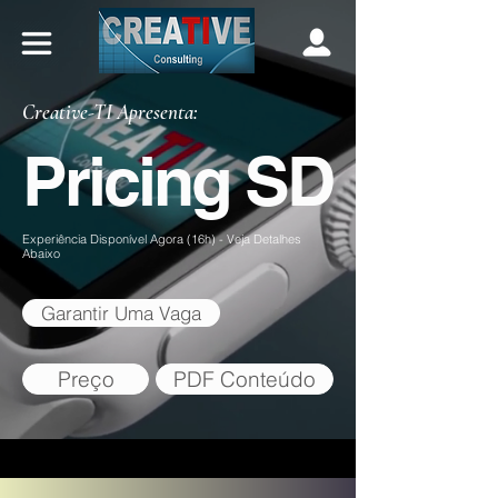
Creative-TI Apresenta:
Pricing SD
Experiência Disponível Agora (16h) - Veja Detalhes
Abaixo
Garantir Uma Vaga
Preço
PDF Conteúdo