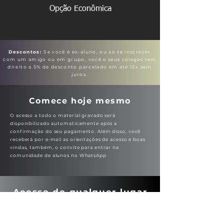
Opção Econômica
Descontos:
Se você é ex-aluno, ou ao se inscrever
com um amigo ou em grupo, você e seus colegas tem
direito a 5% de desconto parcelado em até 12x sem
juros.
Comece hoje mesmo
O acesso a todo o material gravado será
disponibilizado automaticamente após a
confirmação do seu pagamento. Além disso, você
receberá por e-mail as orientações de acesso e boas
vindas, também, o convite para entrar na
comunidade de alunos no WhatsApp
Acesse de qualquer lugar
Todas as aulas disponíveis na plataforma
desde já e você pode assistir na sua