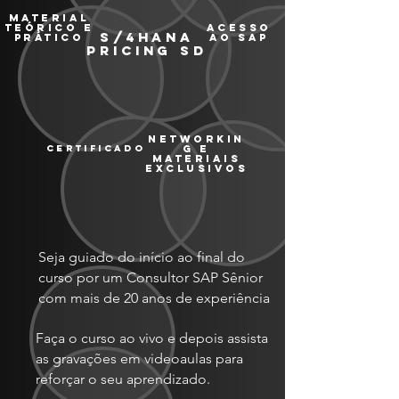
material
teórico e
ACESSO
S/4HANA
prático
AO SAP
PRICING SD
networkin
certificado
g e
materiais
exclusivos
Seja guiado do início ao final do
curso por um Consultor SAP Sênior
com mais de 20 anos de experiência
Faça o curso ao vivo e depois assista
as gravações em videoaulas para
reforçar o seu aprendizado.